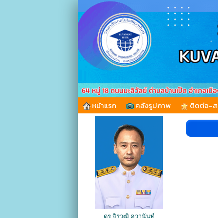
หน้าแรก
คลังรูปภาพ
ติดต่อ-
ดร.จิรวุฒิ คุวานันท์