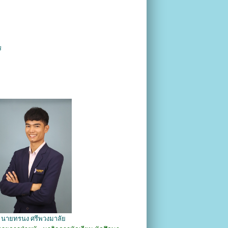
ร
นายทรนง ศรีพวงมาลัย