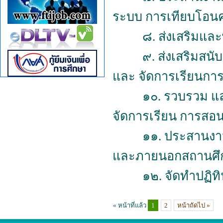
ระบบ การเทียบโอนค
๘.
ส่งเสริมแล
๙.
ส่งเสริมสน
และ จัดการเรียนการ
๑๐.
รวบรวม แล
จัดการเรียน การสอ
๑๑.
ประสานงาน
และภายนอกสถานศึ
๑๒.
จัดทำปฏิท
« หน้าที่แล้ว
1
2
หน้าถัดไป »