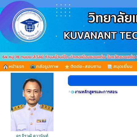
หน้าแรก
คลังรูปภาพ
ติดต่อ-สอบถาม
สมุดเยี่ยม
งานหลักสูตรและการสอน
ดร.จิรวุฒิ คุวานันท์