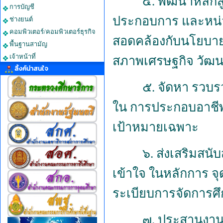
๔.
พัฒนาหลัก
การบัญชี
ประกอบการ และหน่
ช่างยนต์
คอมพิวเตอร์/คอมพิวเตอร์ธุรกิจ
สอดคล้องกับนโยบาย
พื้นฐานสามัญ
เจ้าหน้าที่
สภาพเศรษฐกิจ วัฒน
ลิ้งค์น่าสนใจ
๕.
จัดหา รวบรว
ใน การประกอบอาชีพห
เป้าหมายเฉพาะ
๖.
ส่งเสริมสนั
เข้าใจ ในหลักการ 
ระเบียบการจัดการศ
๗.
ประสานงานก