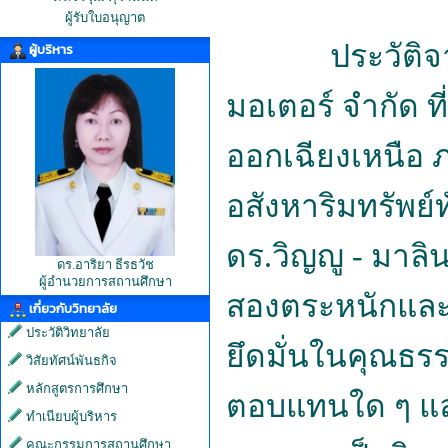
ผู้รับใบอนุญาต
ประวัติจากควา
ผู้บริหาร
มอเตอร์ จำกัด 
ออกเฉียงเหนือ 
อสังหาริมทรัพย์
ดร.วิญญู
-
มาลิน 
ดร.อาริยา ธีรธวัช
ผู้อำนวยการสถานศึกษา
สองตระหนักและ
เกี่ยวกับวิทยาลัย
ประวัติวิทยาลัย
ยึดมั่นในคุณธรร
วิสัยทัศน์พันธกิจ
หลักสูตรการศึกษา
ตอบแทนใด ๆ
แ
ทำเนียบผู้บริหาร
คณะกรรมการสถานศึกษา