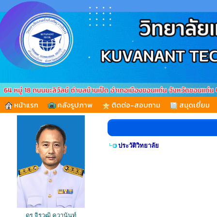
หน้าแรก
คลังรูปภาพ
ติดต่อ-สอบถาม
สมุดเยี่ยม
ประวัติวิทยาลัย
ดร.จิรวุฒิ คุวานันท์