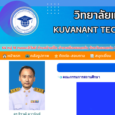
หน้าแรก
คลังรูปภาพ
ติดต่อ-สอบถาม
สมุดเยี่ยม
คณะกรรมการสถานศึกษา
ดร.จิรวุฒิ คุวานันท์