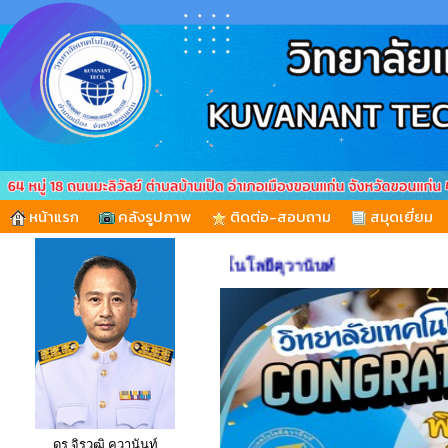
หน้าแรก
คลังรูปภาพ
ติดต่อ-สอบถาม
สมุดเยี่ยม
นรับเข้าสู่เว็บไซต์ วิทยาลัยเทคโนโลยีคุวานันท์
ดร.จิรวุฒิ คุวานันท์