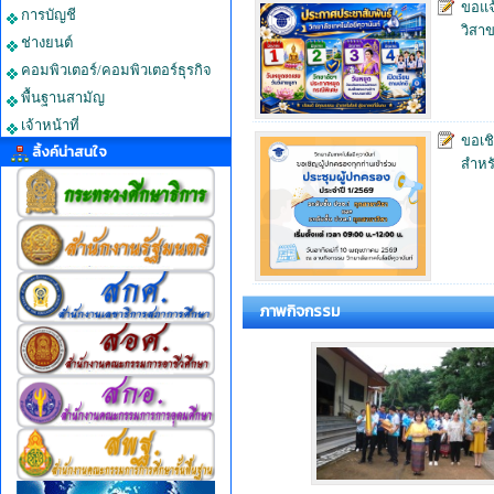
ขอแจ
การบัญชี
วิสาข
ช่างยนต์
คอมพิวเตอร์/คอมพิวเตอร์ธุรกิจ
พื้นฐานสามัญ
เจ้าหน้าที่
ขอเช
ลิ้งค์น่าสนใจ
สำหรั
ภาพกิจกรรม